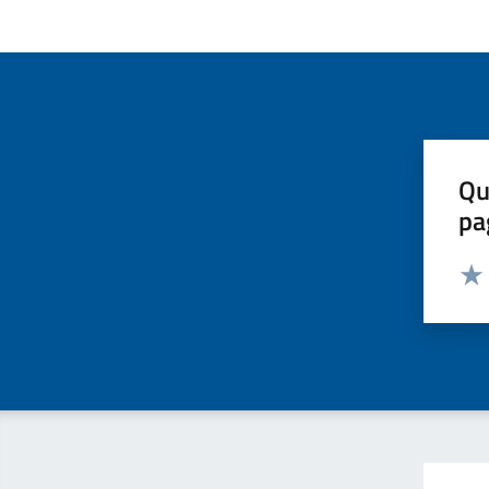
Qu
pa
Valut
Valu