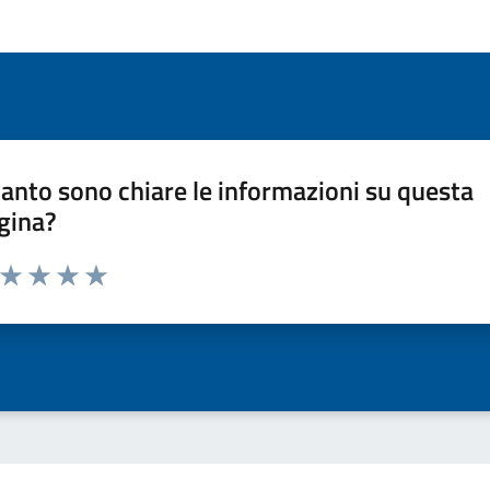
anto sono chiare le informazioni su questa
gina?
a da 1 a 5 stelle la pagina
ta 1 stelle su 5
Valuta 2 stelle su 5
Valuta 3 stelle su 5
Valuta 4 stelle su 5
Valuta 5 stelle su 5