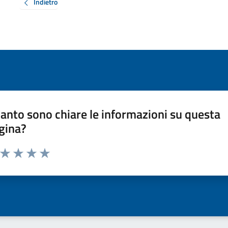
Indietro
anto sono chiare le informazioni su questa
gina?
a da 1 a 5 stelle la pagina
ta 1 stelle su 5
Valuta 2 stelle su 5
Valuta 3 stelle su 5
Valuta 4 stelle su 5
Valuta 5 stelle su 5