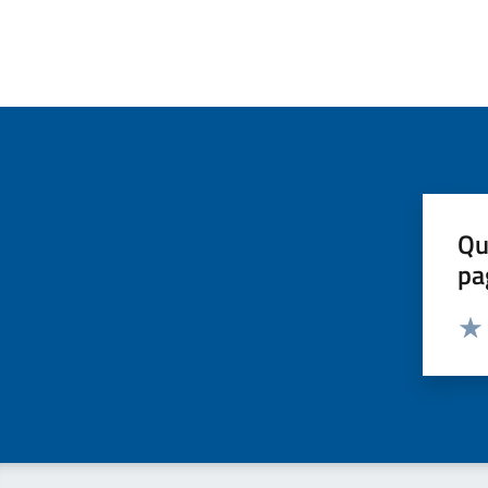
Qu
pa
Valut
Valu