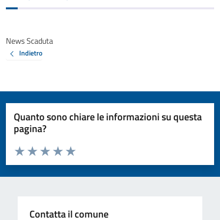
News Scaduta
Indietro
Quanto sono chiare le informazioni su questa
pagina?
Valuta da 1 a 5 stelle la pagina
Valuta 1 stelle su 5
Valuta 2 stelle su 5
Valuta 3 stelle su 5
Valuta 4 stelle su 5
Valuta 5 stelle su 5
Contatta il comune