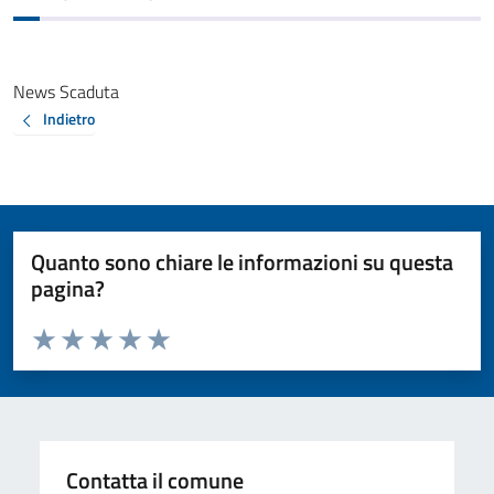
News Scaduta
Indietro
Quanto sono chiare le informazioni su questa
pagina?
Valuta da 1 a 5 stelle la pagina
Valuta 1 stelle su 5
Valuta 2 stelle su 5
Valuta 3 stelle su 5
Valuta 4 stelle su 5
Valuta 5 stelle su 5
Contatta il comune