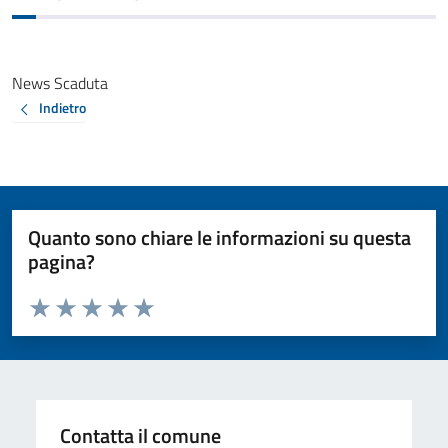
News Scaduta
Indietro
Quanto sono chiare le informazioni su questa
pagina?
Valuta da 1 a 5 stelle la pagina
Valuta 1 stelle su 5
Valuta 2 stelle su 5
Valuta 3 stelle su 5
Valuta 4 stelle su 5
Valuta 5 stelle su 5
Contatta il comune