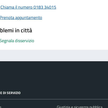
Chiama il numero 0183 34015
Prenota appuntamento
blemi in città
Segnala disservizio
E DI SERVIZIO
e
Giustizia e sicurezza pubblica