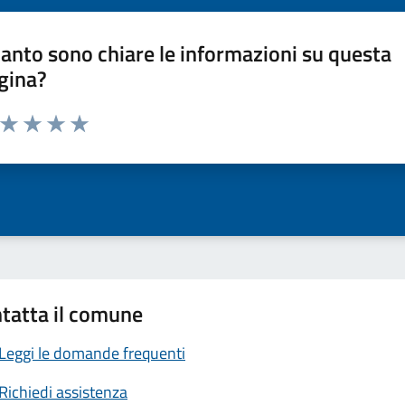
anto sono chiare le informazioni su questa
gina?
a da 1 a 5 stelle la pagina
ta 1 stelle su 5
Valuta 2 stelle su 5
Valuta 3 stelle su 5
Valuta 4 stelle su 5
Valuta 5 stelle su 5
tatta il comune
Leggi le domande frequenti
Richiedi assistenza