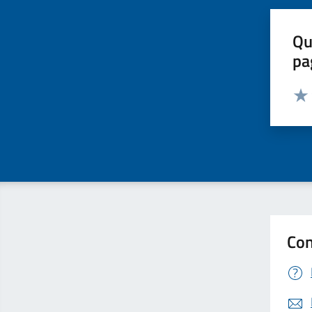
Qu
pa
Valut
Valu
Con