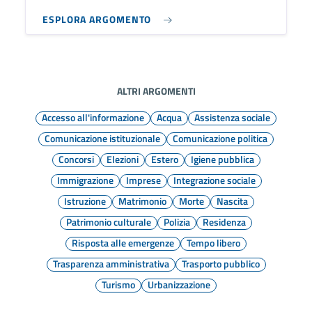
ESPLORA ARGOMENTO
ALTRI ARGOMENTI
Accesso all'informazione
Acqua
Assistenza sociale
Comunicazione istituzionale
Comunicazione politica
Concorsi
Elezioni
Estero
Igiene pubblica
Immigrazione
Imprese
Integrazione sociale
Istruzione
Matrimonio
Morte
Nascita
Patrimonio culturale
Polizia
Residenza
Risposta alle emergenze
Tempo libero
Trasparenza amministrativa
Trasporto pubblico
Turismo
Urbanizzazione