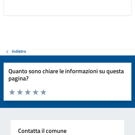
Indietro
Quanto sono chiare le informazioni su questa
pagina?
Valuta da 1 a 5 stelle la pagina
Valuta 1 stelle su 5
Valuta 2 stelle su 5
Valuta 3 stelle su 5
Valuta 4 stelle su 5
Valuta 5 stelle su 5
Contatta il comune