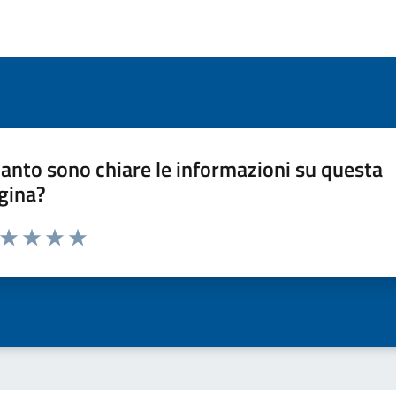
anto sono chiare le informazioni su questa
gina?
a da 1 a 5 stelle la pagina
ta 1 stelle su 5
Valuta 2 stelle su 5
Valuta 3 stelle su 5
Valuta 4 stelle su 5
Valuta 5 stelle su 5