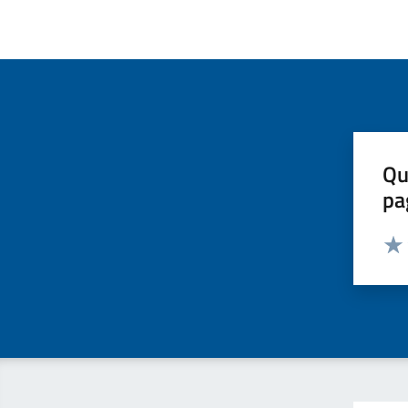
Qu
pa
Valut
Valu